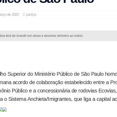
arço de 2022
justiça
ia terá de investir em obras e devolver dinheiro ao erário.
Share
Share
Share
Share
Share
Share
on
on
on
on
on
on
ho Superior do Ministério Público de São Paulo hom
Facebook
Twitter
Pinterest
LinkedIn
WhatsApp
Email
mana acordo de colaboração estabelecido entre a Pr
mônio Público e a concessionária de rodovias Ecovias
a o Sistema Anchieta/Imigrantes, que liga a capital ao 