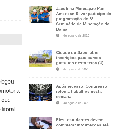
Jacobina Mineração Pan
American Silver participa da
programação do 8º
Seminário de Mineração da
Bahia
4 de agosto de 2026
Cidade do Saber abre
inscrições para cursos
gratuitos nesta terça (4)
3 de agosto de 2026
ologou
Após recesso, Congresso
omotoria
retoma trabalhos nesta
semana
, que
3 de agosto de 2026
litoral
Fies: estudantes devem
completar informações até