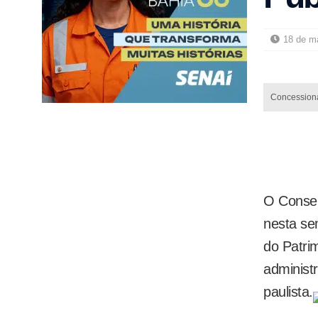
18 de m
Concessionár
O Consel
nesta se
do Patri
administr
paulista.