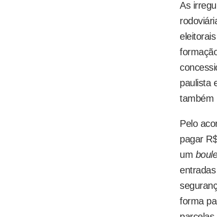
As irreg
rodoviár
eleitorai
formação
concessi
paulista
também p
Pelo aco
pagar R$
um
boul
entradas
seguranç
forma pa
parcelas