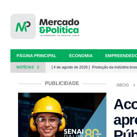
PÁGINA PRINCIPAL
ECONOMIA
EMPREENDED
NOTÍCIAS
[ 4 de agosto de 2026 ]
Produção da indústria bras
[ 4 de agosto de 2026 ]
Jacobina Mineração Pan Am
PUBLICIDADE
INÍCIO
Bahia
GERAL
Aco
[ 3 de agosto de 2026 ]
Cidade do Saber abre inscr
[ 3 de agosto de 2026 ]
Após recesso, Congresso 
apr
[ 3 de agosto de 2026 ]
Fies: estudantes devem co
Púb