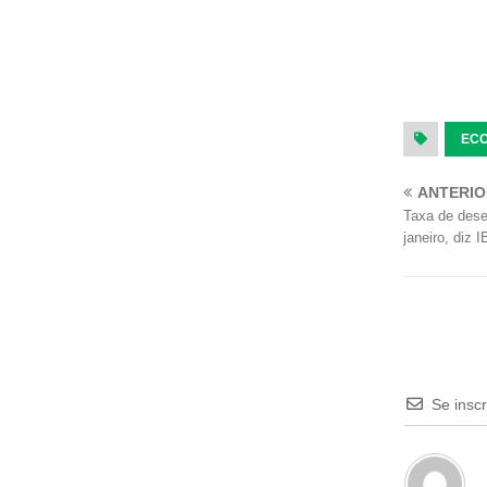
ECO
ANTERI
Taxa de des
janeiro, diz 
Se insc