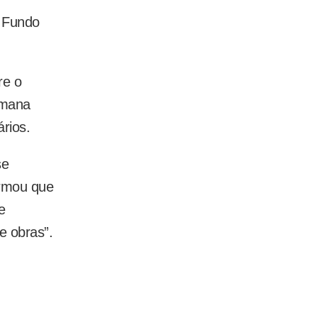
o Fundo
re o
emana
rios.
se
ormou que
e
e obras”.