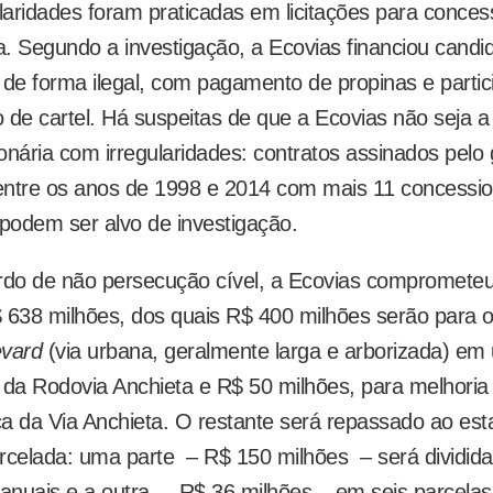
ularidades foram praticadas em licitações para conce
ia. Segundo a investigação, a Ecovias financiou candi
s de forma ilegal, com pagamento de propinas e parti
 de cartel. Há suspeitas de que a Ecovias não seja a
onária com irregularidades: contratos assinados pelo
 entre os anos de 1998 e 2014 com mais 11 concessio
odem ser alvo de investigação.
rdo de não persecução cível, a Ecovias comprometeu
 638 milhões, dos quais R$ 400 milhões serão para 
evard
(via urbana, geralmente larga e arborizada) e
 da Rodovia Anchieta e R$ 50 milhões, para melhoria
a da Via Anchieta. O restante será repassado ao est
rcelada: uma parte – R$ 150 milhões – será dividida
 anuais e a outra – R$ 36 milhões – em seis parcelas