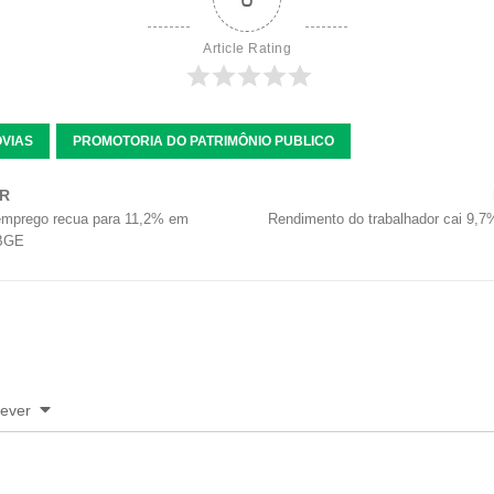
Article Rating
VIAS
PROMOTORIA DO PATRIMÔNIO PUBLICO
OR
emprego recua para 11,2% em
Rendimento do trabalhador cai 9,
IBGE
rever