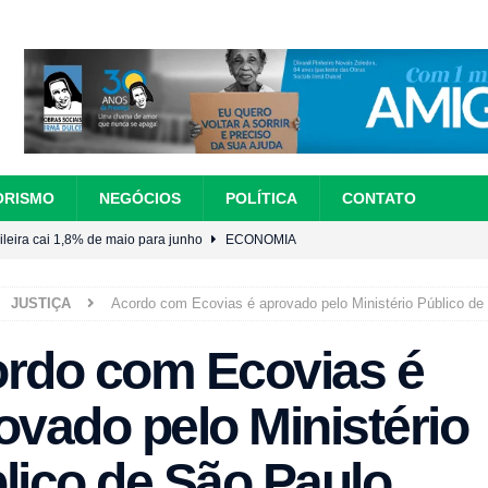
ORISMO
NEGÓCIOS
POLÍTICA
CONTATO
ileira cai 1,8% de maio para junho
ECONOMIA
erican Silver participa da programação do 8º Seminário de Mineração da
JUSTIÇA
Acordo com Ecovias é aprovado pelo Ministério Público de
rdo com Ecovias é
ições para cursos gratuitos nesta terça (4)
CAMAÇARI
retoma trabalhos nesta semana
BRASÍLIA
ovado pelo Ministério
mpletar informações até esta terça
EDUCAÇÃO
lico de São Paulo