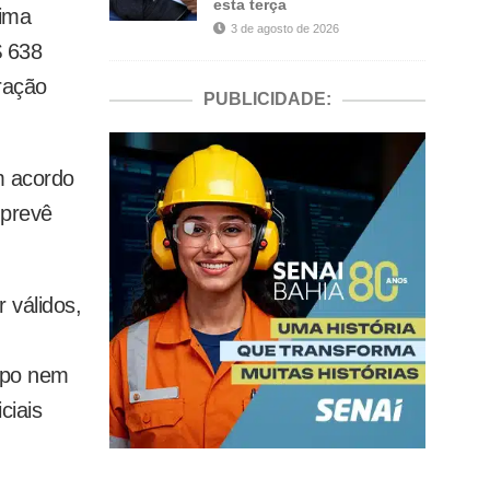
esta terça
tima
3 de agosto de 2026
$ 638
ração
PUBLICIDADE:
m acordo
 prevê
 válidos,
upo nem
ciais