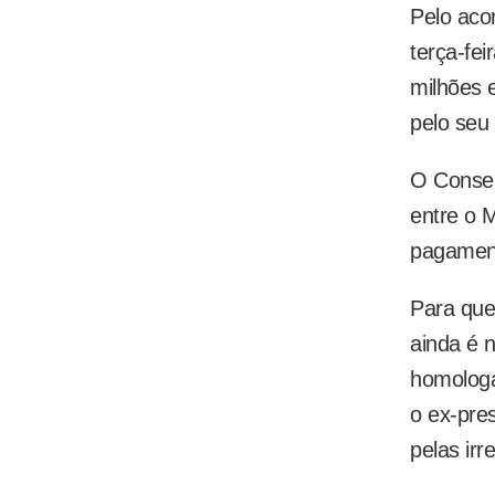
Pelo aco
terça-fe
milhões 
pelo seu 
O Consel
entre o 
pagament
Para que
ainda é 
homolog
o ex-pre
pelas irr