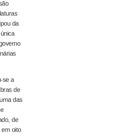
ssão
daturas
cipou da
 única
 governo
nárias
-se a
obras de
m uma das
 e
ado, de
 em oito