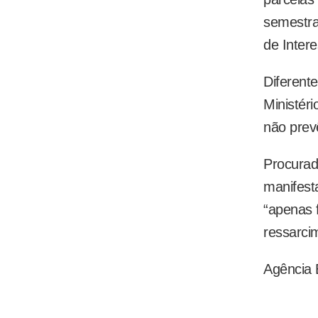
semestra
de Inter
Diferent
Ministér
não prev
Procurad
manifest
“apenas f
ressarci
Agência B