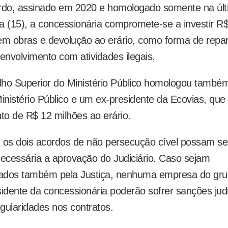
rdo, assinado em 2020 e homologado somente na úl
ira (15), a concessionária compromete-se a investir R
em obras e devolução ao erário, como forma de repa
envolvimento com atividades ilegais.
ho Superior do Ministério Público homologou també
Ministério Público e um ex-presidente da Ecovias, que
o de R$ 12 milhões ao erário.
 os dois acordos de não persecução cível possam ser
necessária a aprovação do Judiciário. Caso sejam
ados também pela Justiça, nenhuma empresa do gr
sidente da concessionária poderão sofrer sanções judi
egularidades nos contratos.